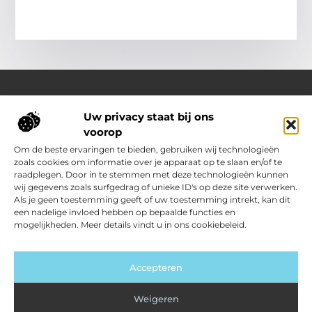
Uw privacy staat bij ons
Over Outdoor-vakantie-boeken.nl
voorop
Jouw bron voor outdoor-inspiratie en slimme vakantietips
Verken een gevarieerd aanbod aan blogs en artikelen
Om de beste ervaringen te bieden, gebruiken wij technologieën
boordevol ideeën, handige suggesties en verrassende
zoals cookies om informatie over je apparaat op te slaan en/of te
inzichten die jouw buitenvakantie nóg leuker en makkelijker
raadplegen. Door in te stemmen met deze technologieën kunnen
maken.
wij gegevens zoals surfgedrag of unieke ID's op deze site verwerken.
Als je geen toestemming geeft of uw toestemming intrekt, kan dit
een nadelige invloed hebben op bepaalde functies en
Main Links
mogelijkheden. Meer details vindt u in ons cookiebeleid.
Kwalitatieve backlinks: jouw sleutel tot sterkere SEO
Geld verdienen met je website: zo zet jij jouw site om in inkomsten
Bericht categorie
Accepteren
Weigeren