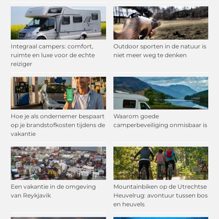
Integraal campers: comfort,
Outdoor sporten in de natuur is
ruimte en luxe voor de echte
niet meer weg te denken
reiziger
Hoe je als ondernemer bespaart
Waarom goede
op je brandstofkosten tijdens de
camperbeveiliging onmisbaar is
vakantie
Een vakantie in de omgeving
Mountainbiken op de Utrechtse
van Reykjavik
Heuvelrug: avontuur tussen bos
en heuvels