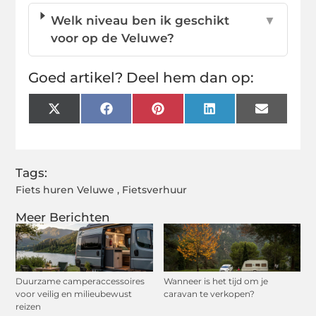
Welk niveau ben ik geschikt
▼
voor op de Veluwe?
Goed artikel? Deel hem dan op:
X
Facebook
Pinterest
LinkedIn
Email
(Twitter)
Tags:
Fiets huren Veluwe
,
Fietsverhuur
Meer Berichten
Duurzame camperaccessoires
Wanneer is het tijd om je
voor veilig en milieubewust
caravan te verkopen?
reizen