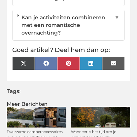
Kan je activiteiten combineren
▼
met een romantische
overnachting?
Goed artikel? Deel hem dan op:
X
Facebook
Pinterest
LinkedIn
Email
(Twitter)
Tags:
Meer Berichten
Duurzame camperaccessoires
Wanneer is het tijd om je