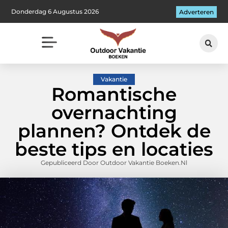
Donderdag 6 Augustus 2026
Adverteren
Vakantie
Romantische
overnachting
plannen? Ontdek de
beste tips en locaties
Gepubliceerd Door Outdoor Vakantie Boeken.nl