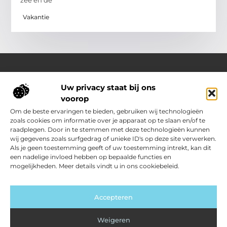
zee en de
Vakantie
Uw privacy staat bij ons
Over Outdoor-vakantie-boeken.nl
voorop
Jouw bron voor outdoor-inspiratie en slimme vakantietips
Verken een gevarieerd aanbod aan blogs en artikelen
Om de beste ervaringen te bieden, gebruiken wij technologieën
boordevol ideeën, handige suggesties en verrassende
zoals cookies om informatie over je apparaat op te slaan en/of te
inzichten die jouw buitenvakantie nóg leuker en makkelijker
raadplegen. Door in te stemmen met deze technologieën kunnen
maken.
wij gegevens zoals surfgedrag of unieke ID's op deze site verwerken.
Als je geen toestemming geeft of uw toestemming intrekt, kan dit
een nadelige invloed hebben op bepaalde functies en
Main Links
mogelijkheden. Meer details vindt u in ons cookiebeleid.
Kwalitatieve backlinks: jouw sleutel tot sterkere SEO
Geld verdienen met je website: zo zet jij jouw site om in inkomsten
Bericht categorie
Accepteren
Weigeren