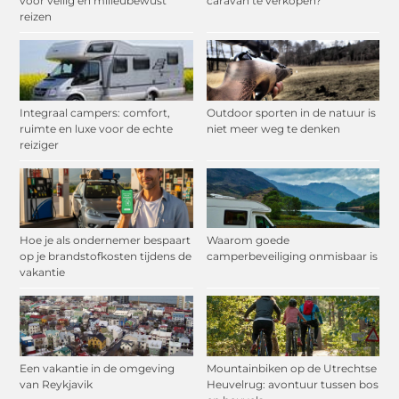
voor veilig en milieubewust
caravan te verkopen?
reizen
Integraal campers: comfort,
Outdoor sporten in de natuur is
ruimte en luxe voor de echte
niet meer weg te denken
reiziger
Hoe je als ondernemer bespaart
Waarom goede
op je brandstofkosten tijdens de
camperbeveiliging onmisbaar is
vakantie
Een vakantie in de omgeving
Mountainbiken op de Utrechtse
van Reykjavik
Heuvelrug: avontuur tussen bos