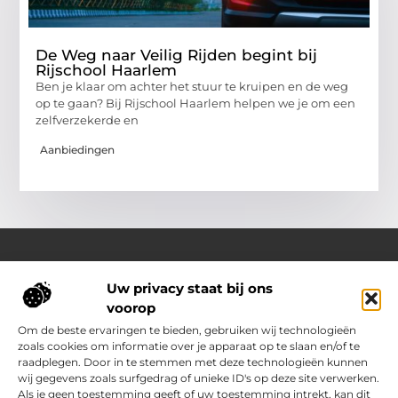
De Weg naar Veilig Rijden begint bij
Rijschool Haarlem
Ben je klaar om achter het stuur te kruipen en de weg
op te gaan? Bij Rijschool Haarlem helpen we je om een
zelfverzekerde en
Aanbiedingen
Uw privacy staat bij ons
Over Outdoor-vakantie-boeken.nl
voorop
Jouw bron voor outdoor-inspiratie en slimme vakantietips
Verken een gevarieerd aanbod aan blogs en artikelen
Om de beste ervaringen te bieden, gebruiken wij technologieën
boordevol ideeën, handige suggesties en verrassende
zoals cookies om informatie over je apparaat op te slaan en/of te
inzichten die jouw buitenvakantie nóg leuker en makkelijker
raadplegen. Door in te stemmen met deze technologieën kunnen
maken.
wij gegevens zoals surfgedrag of unieke ID's op deze site verwerken.
Als je geen toestemming geeft of uw toestemming intrekt, kan dit