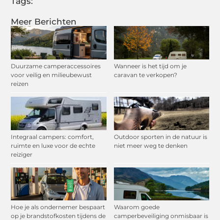
Tags:
Meer Berichten
Duurzame camperaccessoires
Wanneer is het tijd om je
voor veilig en milieubewust
caravan te verkopen?
reizen
Integraal campers: comfort,
Outdoor sporten in de natuur is
ruimte en luxe voor de echte
niet meer weg te denken
reiziger
Hoe je als ondernemer bespaart
Waarom goede
op je brandstofkosten tijdens de
camperbeveiliging onmisbaar is