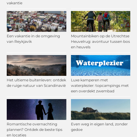
vakantie
Een vakantie in de omgeving
Mountainbiken op de Utrechtse
van Reykjavik
Heuvelrug: avontuur tussen bos
en heuvels
Het ultieme buitenleven: ontdek
Luxe kamperen met
de ruige natuur van Scandinavië
waterplezier: topcampings met
een overdekt zwembad
Romantische overnachting
Even weg in eigen land, zonder
plannen? Ontdek de beste tips
gedoe
en locaties