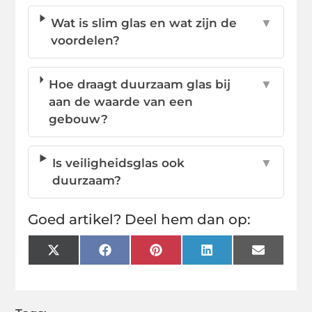
Wat is slim glas en wat zijn de
▼
voordelen?
Hoe draagt duurzaam glas bij
▼
aan de waarde van een
gebouw?
Is veiligheidsglas ook
▼
duurzaam?
Goed artikel? Deel hem dan op:
X
Facebook
Pinterest
LinkedIn
Email
(Twitter)