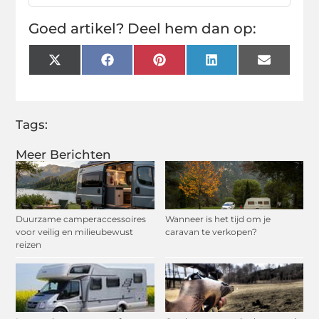
Goed artikel? Deel hem dan op:
X
Facebook
Pinterest
LinkedIn
Email
(Twitter)
Tags:
Meer Berichten
Duurzame camperaccessoires
Wanneer is het tijd om je
voor veilig en milieubewust
caravan te verkopen?
reizen