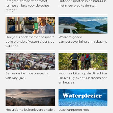
Integraal campers: comfort,
Outdoor sporten in de natuur is
ruimte en luxe voor de echte
niet meer weg te denken
reiziger
Hoe je als ondernemer bespaart
Waarom goede
op je brandstofkosten tijdens de
camperbeveiliging onmisbaar is
vakantie
Een vakantie in de omgeving
Mountainbiken op de Utrechtse
van Reykjavik
Heuvelrug: avontuur tussen bos
en heuvels
Het ultieme buitenleven: ontdek
Luxe kamperen met