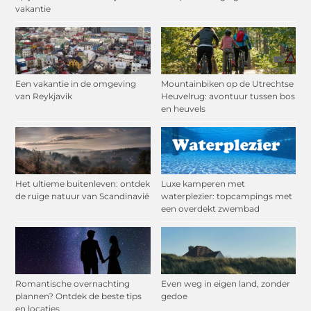
vakantie
Een vakantie in de omgeving
Mountainbiken op de Utrechtse
van Reykjavik
Heuvelrug: avontuur tussen bos
en heuvels
Het ultieme buitenleven: ontdek
Luxe kamperen met
de ruige natuur van Scandinavië
waterplezier: topcampings met
een overdekt zwembad
Romantische overnachting
Even weg in eigen land, zonder
plannen? Ontdek de beste tips
gedoe
en locaties