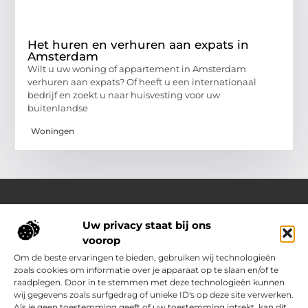
Het huren en verhuren aan expats in
Amsterdam
Wilt u uw woning of appartement in Amsterdam
verhuren aan expats? Of heeft u een internationaal
bedrijf en zoekt u naar huisvesting voor uw
buitenlandse
Woningen
Uw privacy staat bij ons
Over Outdoor-vakantie-boeken.nl
voorop
Jouw bron voor outdoor-inspiratie en slimme vakantietips
Verken een gevarieerd aanbod aan blogs en artikelen
Om de beste ervaringen te bieden, gebruiken wij technologieën
boordevol ideeën, handige suggesties en verrassende
zoals cookies om informatie over je apparaat op te slaan en/of te
inzichten die jouw buitenvakantie nóg leuker en makkelijker
raadplegen. Door in te stemmen met deze technologieën kunnen
maken.
wij gegevens zoals surfgedrag of unieke ID's op deze site verwerken.
Als je geen toestemming geeft of uw toestemming intrekt, kan dit