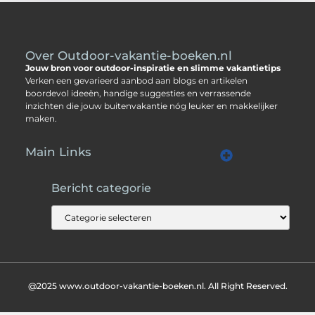
Over Outdoor-vakantie-boeken.nl
Jouw bron voor outdoor-inspiratie en slimme vakantietips
Verken een gevarieerd aanbod aan blogs en artikelen
boordevol ideeën, handige suggesties en verrassende
inzichten die jouw buitenvakantie nóg leuker en makkelijker
maken.
Main Links
Kwalitatieve backlinks: jouw sleutel tot sterkere SEO
Geld verdienen met je website: zo zet jij jouw site om in inkomsten
Bericht categorie
@2025 www.outdoor-vakantie-boeken.nl. All Right Reserved.