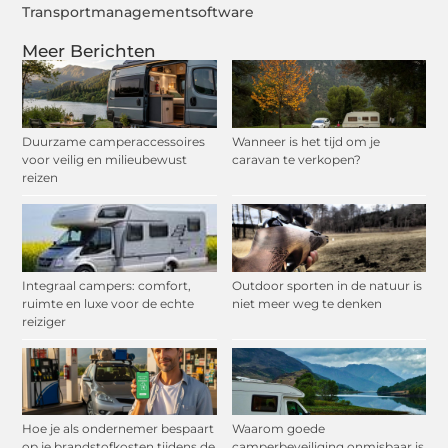
Transportmanagementsoftware
Meer Berichten
Duurzame camperaccessoires
Wanneer is het tijd om je
voor veilig en milieubewust
caravan te verkopen?
reizen
Integraal campers: comfort,
Outdoor sporten in de natuur is
ruimte en luxe voor de echte
niet meer weg te denken
reiziger
Hoe je als ondernemer bespaart
Waarom goede
op je brandstofkosten tijdens de
camperbeveiliging onmisbaar is