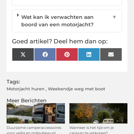
Wat kan ik verwachten aan
▼
boord van een motorjacht?
Goed artikel? Deel hem dan op:
X
Facebook
Pinterest
LinkedIn
Email
(Twitter)
Tags:
Motorjacht huren
,
Weekendje weg met boot
Meer Berichten
Duurzame camperaccessoires
Wanneer is het tijd om je
voor veilig en milieubewust
caravan te verkopen?