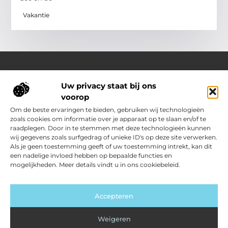
Vakantie
Uw privacy staat bij ons
Over Outdoor-vakantie-boeken.nl
voorop
Jouw bron voor outdoor-inspiratie en slimme vakantietips
Verken een gevarieerd aanbod aan blogs en artikelen
Om de beste ervaringen te bieden, gebruiken wij technologieën
boordevol ideeën, handige suggesties en verrassende
zoals cookies om informatie over je apparaat op te slaan en/of te
inzichten die jouw buitenvakantie nóg leuker en makkelijker
raadplegen. Door in te stemmen met deze technologieën kunnen
maken.
wij gegevens zoals surfgedrag of unieke ID's op deze site verwerken.
Als je geen toestemming geeft of uw toestemming intrekt, kan dit
een nadelige invloed hebben op bepaalde functies en
Main Links
mogelijkheden. Meer details vindt u in ons cookiebeleid.
Kwalitatieve backlinks: jouw sleutel tot sterkere SEO
Geld verdienen met je website: zo zet jij jouw site om in inkomsten
Bericht categorie
Accepteren
Weigeren