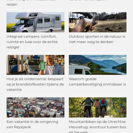
reizen
Integraal campers: comfort,
Outdoor sporten in de natuur is
ruimte en luxe voor de echte
niet meer weg te denken
reiziger
Hoe je als ondernemer bespaart
Waarom goede
op je brandstofkosten tijdens de
camperbeveiliging onmisbaar is
vakantie
Een vakantie in de omgeving
Mountainbiken op de Utrechtse
van Reykjavik
Heuvelrug: avontuur tussen bos
en heuvels