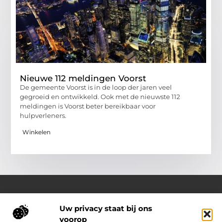
Nieuwe 112 meldingen Voorst
De gemeente Voorst is in de loop der jaren veel
gegroeid en ontwikkeld. Ook met de nieuwste 112
meldingen is Voorst beter bereikbaar voor
hulpverleners.
Winkelen
Uw privacy staat bij ons
Over Outdoor-vakantie-boeken.nl
voorop
Jouw bron voor outdoor-inspiratie en slimme vakantietips