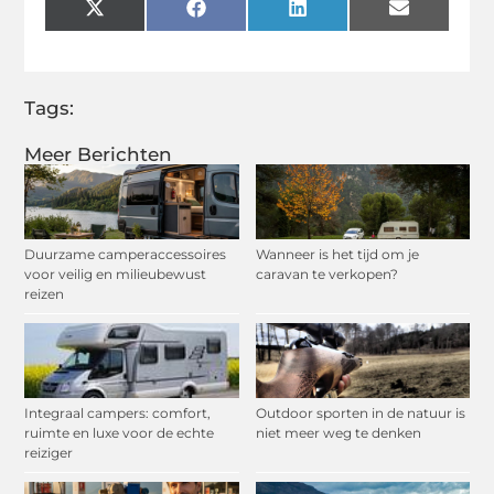
X
Facebook
LinkedIn
Email
(Twitter)
Tags:
Meer Berichten
Duurzame camperaccessoires
Wanneer is het tijd om je
voor veilig en milieubewust
caravan te verkopen?
reizen
Integraal campers: comfort,
Outdoor sporten in de natuur is
ruimte en luxe voor de echte
niet meer weg te denken
reiziger