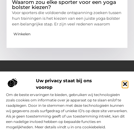
Waarom zou elke sporter voor een yoga
bolster kiezen?
Voor sporters die voldoende ontspanning zoeken tussen
hun trainingen is het kiezen van een juiste yoga bolster
een belangrijke stap. Er zijn veel redenen waarom
Winkelen
Uw privacy staat bij ons
Over Outdoor-vakantie-boeken.nl
voorop
Jouw bron voor outdoor-inspiratie en slimme vakantietips
Verken een gevarieerd aanbod aan blogs en artikelen
Om de beste ervaringen te bieden, gebruiken wij technologieën
boordevol ideeën, handige suggesties en verrassende
zoals cookies om informatie over je apparaat op te slaan en/of te
inzichten die jouw buitenvakantie nóg leuker en makkelijker
raadplegen. Door in te stemmen met deze technologieën kunnen
maken.
wij gegevens zoals surfgedrag of unieke ID's op deze site verwerken.
Als je geen toestemming geeft of uw toestemming intrekt, kan dit
een nadelige invloed hebben op bepaalde functies en
Main Links
mogelijkheden. Meer details vindt u in ons cookiebeleid.
Kwalitatieve backlinks: jouw sleutel tot sterkere SEO
Geld verdienen met je website: zo zet jij jouw site om in inkomsten