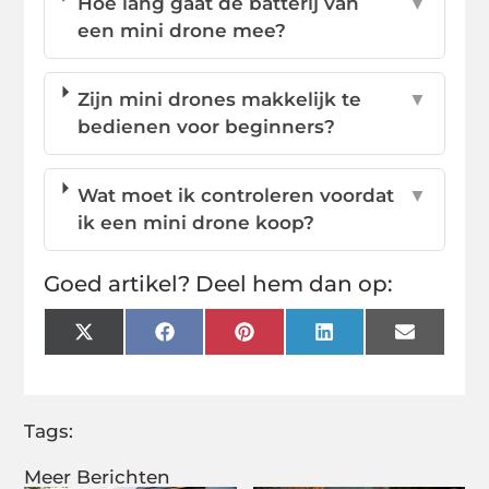
Hoe lang gaat de batterij van
▼
een mini drone mee?
Zijn mini drones makkelijk te
▼
bedienen voor beginners?
Wat moet ik controleren voordat
▼
ik een mini drone koop?
Goed artikel? Deel hem dan op:
X
Facebook
Pinterest
LinkedIn
Email
(Twitter)
Tags:
Meer Berichten