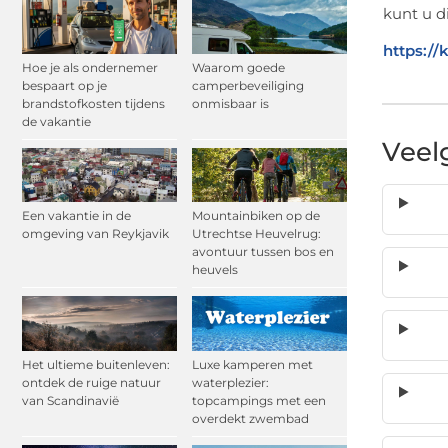
kunt u d
https://
Hoe je als ondernemer
Waarom goede
bespaart op je
camperbeveiliging
brandstofkosten tijdens
onmisbaar is
de vakantie
Veel
Een vakantie in de
Mountainbiken op de
omgeving van Reykjavik
Utrechtse Heuvelrug:
avontuur tussen bos en
heuvels
Het ultieme buitenleven:
Luxe kamperen met
ontdek de ruige natuur
waterplezier:
van Scandinavië
topcampings met een
overdekt zwembad