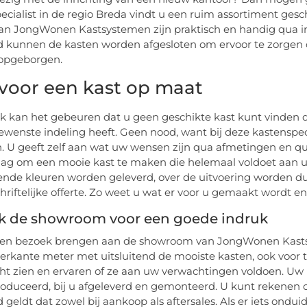
ecialist in de regio Breda vindt u een ruim assortiment ges
an JongWonen Kastsystemen zijn praktisch en handig qua in
d kunnen de kasten worden afgesloten om ervoor te zorgen da
opgeborgen.
 voor een kast op maat
jk kan het gebeuren dat u geen geschikte kast kunt vinden di
ewenste indeling heeft. Geen nood, want bij deze kastenspe
n. U geeft zelf aan wat uw wensen zijn qua afmetingen en q
lag om een mooie kast te maken die helemaal voldoet aan 
lende kleuren worden geleverd, over de uitvoering worden d
hriftelijke offerte. Zo weet u wat er voor u gemaakt wordt en 
k de showroom voor een goede indruk
een bezoek brengen aan de showroom van JongWonen Kast
ierkante meter met uitsluitend de mooiste kasten, ook voor t
cht zien en ervaren of ze aan uw verwachtingen voldoen. Uw 
roduceerd, bij u afgeleverd en gemonteerd. U kunt rekenen op
 geldt dat zowel bij aankoop als aftersales. Als er iets ondui