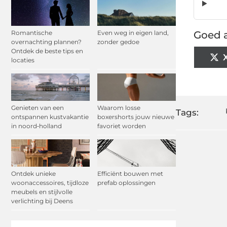
Romantische
Even weg in eigen land,
Goed a
overnachting plannen?
zonder gedoe
Ontdek de beste tips en
locaties
Genieten van een
Waarom losse
Tags:
ontspannen kustvakantie
boxershorts jouw nieuwe
in noord‑holland
favoriet worden
Ontdek unieke
Efficiënt bouwen met
woonaccessoires, tijdloze
prefab oplossingen
meubels en stijlvolle
verlichting bij Deens