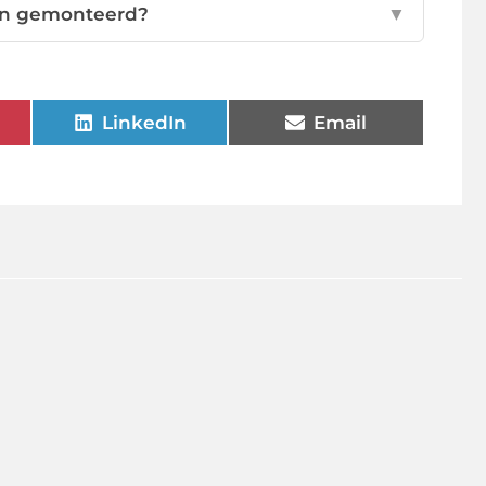
en gemonteerd?
▼
LinkedIn
Email