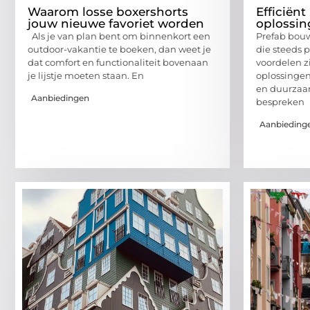
Waarom losse boxershorts
Efficiën
jouw nieuwe favoriet worden
oplossi
Als je van plan bent om binnenkort een
Prefab bouw
outdoor-vakantie te boeken, dan weet je
die steeds 
dat comfort en functionaliteit bovenaan
voordelen zi
je lijstje moeten staan. En
oplossingen
en duurzaam
Aanbiedingen
bespreken
Aanbieding