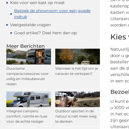
Kies voor een kast op maat
kastensp
Bezoek de showroom voor een goede
kasten v
indruk
Uiteraar
Veelgestelde vragen
worden 
Goed artikel? Deel hem dan op:
Kies
Meer Berichten
Natuurli
door u g
bestelle
aan de s
Duurzame
Wanneer is het tijd om je
camperaccessoires voor
caravan te verkopen?
verschil
veilig en milieubewust
in een sc
reizen
Bezoe
U kunt 
u 1000 v
Integraal campers:
Outdoor sporten in de
in het e
comfort, ruimte en luxe
natuur is niet meer weg
zijn gep
voor de echte reiziger
te denken
Uiteraard