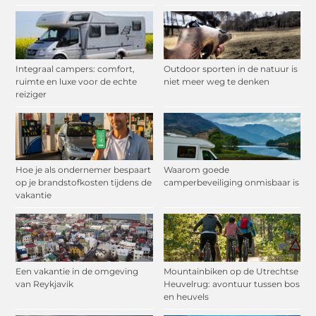
Integraal campers: comfort,
Outdoor sporten in de natuur is
ruimte en luxe voor de echte
niet meer weg te denken
reiziger
Hoe je als ondernemer bespaart
Waarom goede
op je brandstofkosten tijdens de
camperbeveiliging onmisbaar is
vakantie
Een vakantie in de omgeving
Mountainbiken op de Utrechtse
van Reykjavik
Heuvelrug: avontuur tussen bos
en heuvels