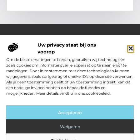
Uw privacy staat bij ons
Over Outdoor-vakantie-boeken.nl
voorop
Jouw bron voor outdoor-inspiratie en slimme vakantietips
Verken een gevarieerd aanbod aan blogs en artikelen
Om de beste ervaringen te bieden, gebruiken wij technologieën
boordevol ideeën, handige suggesties en verrassende
zoals cookies om informatie over je apparaat op te slaan en/of te
inzichten die jouw buitenvakantie nóg leuker en makkelijker
raadplegen. Door in te stemmen met deze technologieën kunnen
maken.
wij gegevens zoals surfgedrag of unieke ID's op deze site verwerken.
Als je geen toestemming geeft of uw toestemming intrekt, kan dit
een nadelige invloed hebben op bepaalde functies en
Main Links
mogelijkheden. Meer details vindt u in ons cookiebeleid.
Kwalitatieve backlinks: jouw sleutel tot sterkere SEO
Geld verdienen met je website: zo zet jij jouw site om in inkomsten
Bericht categorie
Accepteren
Weigeren