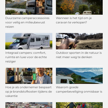
Duurzame camperaccessoires
Wanneer is het tijd om je
voor veilig en milieubewust
caravan te verkopen?
reizen
Integraal campers: comfort,
Outdoor sporten in de natuur is
ruimte en luxe voor de echte
niet meer weg te denken
reiziger
Hoe je als ondernemer bespaart
Waarom goede
op je brandstofkosten tijdens de
camperbeveiliging onmisbaar is
vakantie