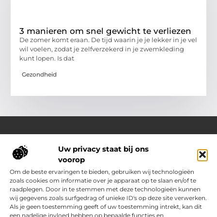
3 manieren om snel gewicht te verliezen
De zomer komt eraan. De tijd waarin je je lekker in je vel
wil voelen, zodat je zelfverzekerd in je zwemkleding
kunt lopen. Is dat
Gezondheid
Uw privacy staat bij ons
Over Outdoor-vakantie-boeken.nl
voorop
Jouw bron voor outdoor-inspiratie en slimme vakantietips
Verken een gevarieerd aanbod aan blogs en artikelen
Om de beste ervaringen te bieden, gebruiken wij technologieën
boordevol ideeën, handige suggesties en verrassende
zoals cookies om informatie over je apparaat op te slaan en/of te
inzichten die jouw buitenvakantie nóg leuker en makkelijker
raadplegen. Door in te stemmen met deze technologieën kunnen
maken.
wij gegevens zoals surfgedrag of unieke ID's op deze site verwerken.
Als je geen toestemming geeft of uw toestemming intrekt, kan dit
een nadelige invloed hebben op bepaalde functies en