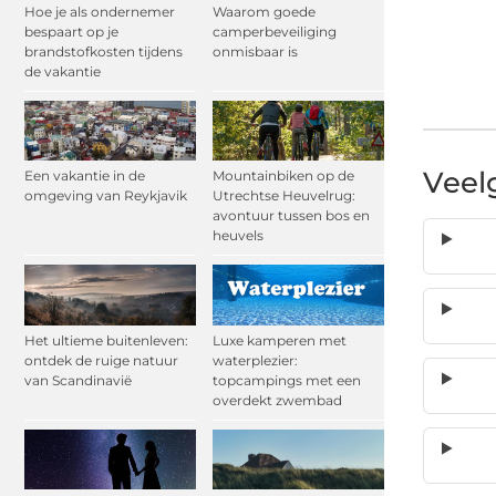
Hoe je als ondernemer
Waarom goede
bespaart op je
camperbeveiliging
brandstofkosten tijdens
onmisbaar is
de vakantie
Veel
Een vakantie in de
Mountainbiken op de
omgeving van Reykjavik
Utrechtse Heuvelrug:
avontuur tussen bos en
heuvels
Het ultieme buitenleven:
Luxe kamperen met
ontdek de ruige natuur
waterplezier:
van Scandinavië
topcampings met een
overdekt zwembad