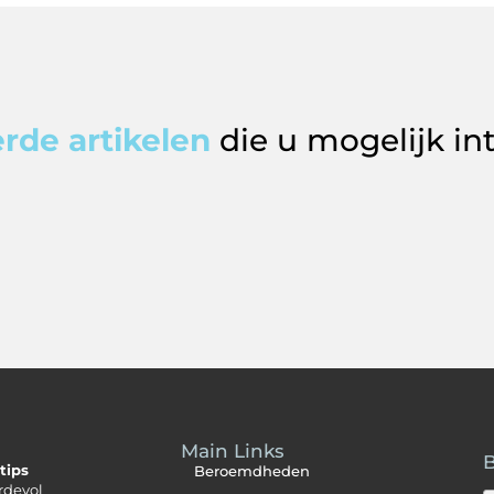
rde artikelen
die u mogelijk in
Main Links
B
tips
Beroemdheden
rdevol