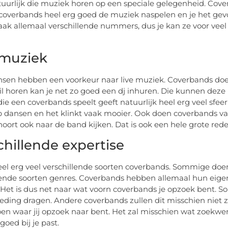
atuurlijk die muziek horen op een speciale gelegenheid. Co
overbands heel erg goed de muziek naspelen en je het gevoe
aak allemaal verschillende nummers, dus je kan ze voor veel 
 muziek
sen hebben een voorkeur naar live muziek. Coverbands doen
wil horen kan je net zo goed een dj inhuren. Die kunnen deze
ie een coverbands speelt geeft natuurlijk heel erg veel sfe
p dansen en het klinkt vaak mooier. Ook doen coverbands vaa
oort ook naar de band kijken. Dat is ook een hele grote red
chillende expertise
heel erg veel verschillende soorten coverbands. Sommige doe
lende soorten genres. Coverbands hebben allemaal hun eigen
Het is dus net naar wat voorn coverbands je opzoek bent.
eding dragen. Andere coverbands zullen dit misschien niet z
oen waar jij opzoek naar bent. Het zal misschien wat zoekwe
goed bij je past.