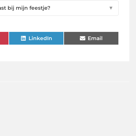
t bij mijn feestje?
▼
LinkedIn
Email