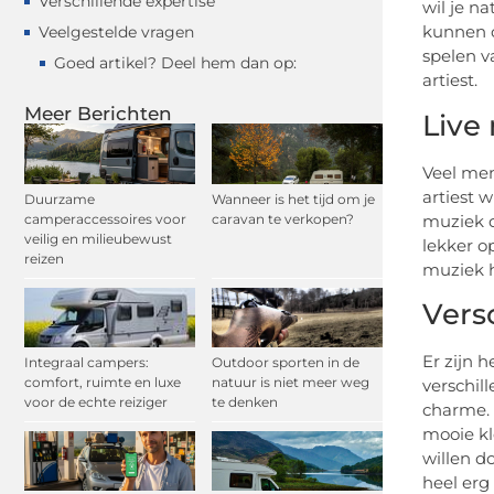
Verschillende expertise
wil je n
kunnen c
Veelgestelde vragen
spelen v
Goed artikel? Deel hem dan op:
artiest.
Meer Berichten
Live
Veel men
artiest 
Duurzame
Wanneer is het tijd om je
camperaccessoires voor
caravan te verkopen?
muziek d
veilig en milieubewust
lekker o
reizen
muziek h
Vers
Er zijn 
Integraal campers:
Outdoor sporten in de
comfort, ruimte en luxe
natuur is niet meer weg
verschil
voor de echte reiziger
te denken
charme. 
mooie kl
willen d
heel erg 