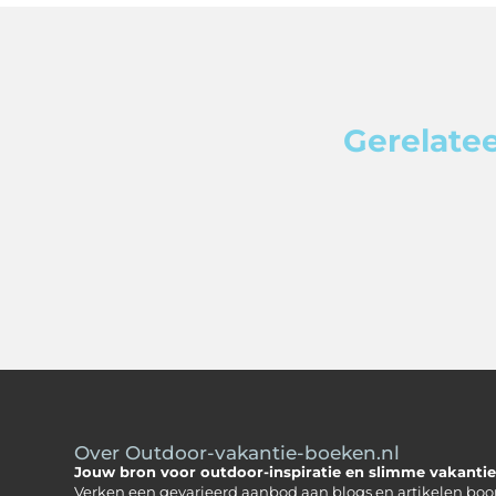
Gerelatee
Over Outdoor-vakantie-boeken.nl
Jouw bron voor outdoor-inspiratie en slimme vakantie
Verken een gevarieerd aanbod aan blogs en artikelen boo