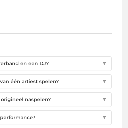
overband en een DJ?
▼
an één artiest spelen?
▼
origineel naspelen?
▼
 performance?
▼