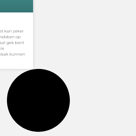
het kan zeker
e hebben op
aal gek bent
ale
 Vaak kunnen