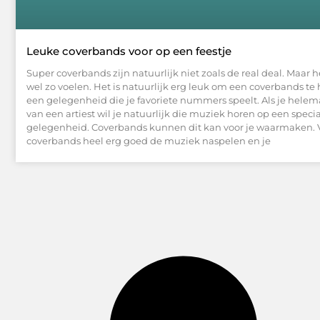
Leuke coverbands voor op een feestje
Super coverbands zijn natuurlijk niet zoals de real deal. Maar 
wel zo voelen. Het is natuurlijk erg leuk om een coverbands t
een gelegenheid die je favoriete nummers speelt. Als je helem
van een artiest wil je natuurlijk die muziek horen op een speci
gelegenheid. Coverbands kunnen dit kan voor je waarmaken.
coverbands heel erg goed de muziek naspelen en je