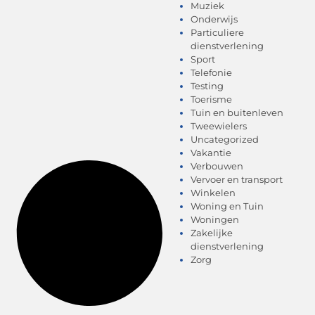
Muziek
Onderwijs
Particuliere
dienstverlening
Sport
Telefonie
Testing
Toerisme
Tuin en buitenleven
Tweewielers
Uncategorized
Vakantie
Verbouwen
Vervoer en transport
Winkelen
Woning en Tuin
Woningen
Zakelijke
dienstverlening
Zorg