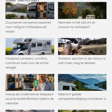
Duurzame camperaccessoires
Wanneer is het tijd om je
voor veilig en milieubewust
caravan te verkopen?
reizen
Integraal campers: comfort,
Outdoor sporten in de natuur is
ruimte en luxe voor de echte
niet meer weg te denken
reiziger
Hoe je als ondernemer bespaart
Waarom goede
op je brandstofkosten tijdens de
camperbeveiliging onmisbaar is
vakantie