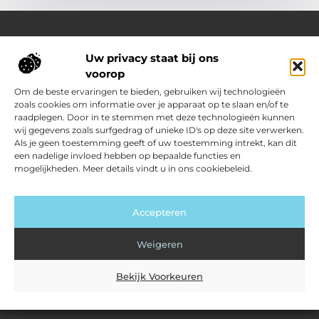
Uw privacy staat bij ons
Over Outdoor-vakantie-boeken.nl
voorop
Jouw bron voor outdoor-inspiratie en slimme vakantietips
Verken een gevarieerd aanbod aan blogs en artikelen
Om de beste ervaringen te bieden, gebruiken wij technologieën
boordevol ideeën, handige suggesties en verrassende
zoals cookies om informatie over je apparaat op te slaan en/of te
inzichten die jouw buitenvakantie nóg leuker en makkelijker
raadplegen. Door in te stemmen met deze technologieën kunnen
maken.
wij gegevens zoals surfgedrag of unieke ID's op deze site verwerken.
Als je geen toestemming geeft of uw toestemming intrekt, kan dit
een nadelige invloed hebben op bepaalde functies en
Main Links
mogelijkheden. Meer details vindt u in ons cookiebeleid.
Kwalitatieve backlinks: jouw sleutel tot sterkere SEO
Geld verdienen met je website: zo zet jij jouw site om in inkomsten
Bericht categorie
Accepteren
Weigeren
Bekijk Voorkeuren
@2025 www.outdoor-vakantie-boeken.nl. All Right Reserved.