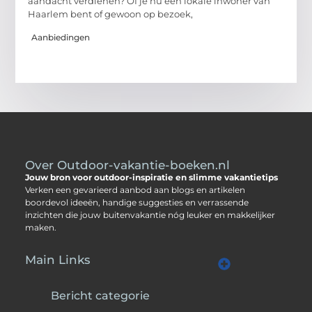
aandacht verdienen? Of je nu een lokale inwoner van
Haarlem bent of gewoon op bezoek,
Aanbiedingen
Over Outdoor-vakantie-boeken.nl
Jouw bron voor outdoor-inspiratie en slimme vakantietips
Verken een gevarieerd aanbod aan blogs en artikelen
boordevol ideeën, handige suggesties en verrassende
inzichten die jouw buitenvakantie nóg leuker en makkelijker
maken.
Main Links
Kwalitatieve backlinks: jouw sleutel tot sterkere SEO
Geld verdienen met je website: zo zet jij jouw site om in inkomsten
Bericht categorie