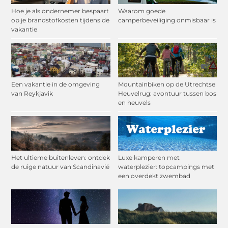
Hoe je als ondernemer bespaart
Waarom goede
op je brandstofkosten tijdens de
camperbeveiliging onmisbaar is
vakantie
Een vakantie in de omgeving
Mountainbiken op de Utrechtse
van Reykjavik
Heuvelrug: avontuur tussen bos
en heuvels
Het ultieme buitenleven: ontdek
Luxe kamperen met
de ruige natuur van Scandinavië
waterplezier: topcampings met
een overdekt zwembad