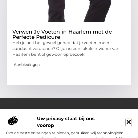
Verwen Je Voeten in Haarlem met de
Perfecte Pedicure
Heb je ooit het gevoel gehad dat je voeten meer
aandacht verdienen? Of je nu een lokale inwoner van
Haarlem bent of gewoon op bezoek,
Aanbiedingen
Uw privacy staat bij ons
Over Outdoor-vakantie-boeken.nl
voorop
Jouw bron voor outdoor-inspiratie en slimme vakantietips
Verken een gevarieerd aanbod aan blogs en artikelen
Om de beste ervaringen te bieden, gebruiken wij technologieën
boordevol ideeën, handige suggesties en verrassende