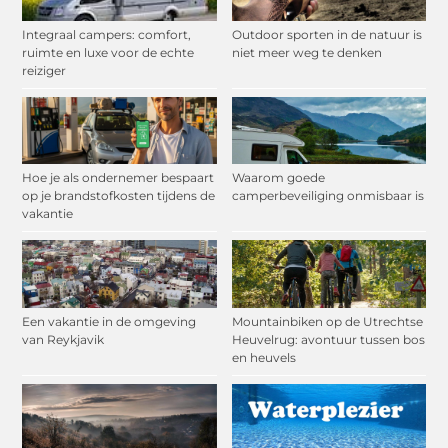
Integraal campers: comfort,
Outdoor sporten in de natuur is
ruimte en luxe voor de echte
niet meer weg te denken
reiziger
Hoe je als ondernemer bespaart
Waarom goede
op je brandstofkosten tijdens de
camperbeveiliging onmisbaar is
vakantie
Een vakantie in de omgeving
Mountainbiken op de Utrechtse
van Reykjavik
Heuvelrug: avontuur tussen bos
en heuvels