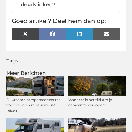
deurklinken?
Goed artikel? Deel hem dan op:
X
Facebook
LinkedIn
Email
(Twitter)
Tags:
Meer Berichten
Duurzame camperaccessoires
Wanneer is het tijd om je
voor veilig en milieubewust
caravan te verkopen?
reizen