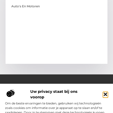
Auto's En Motoren
Uw privacy staat bij ons
Over Outdoor-vakantie-boeken.nl
voorop
Jouw bron voor outdoor-inspiratie en slimme vakantietips
Verken een gevarieerd aanbod aan blogs en artikelen
Om de beste ervaringen te bieden, gebruiken wij technologieën
boordevol ideeën, handige suggesties en verrassende
zoals cookies om informatie over je apparaat op te slaan en/of te
inzichten die jouw buitenvakantie nóg leuker en makkelijker
raadplegen. Door in te stemmen met deze technologieën kunnen