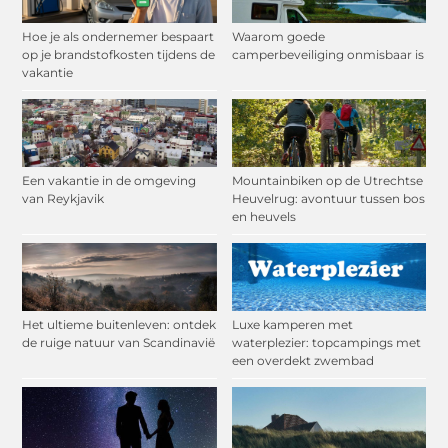
Hoe je als ondernemer bespaart
Waarom goede
op je brandstofkosten tijdens de
camperbeveiliging onmisbaar is
vakantie
Een vakantie in de omgeving
Mountainbiken op de Utrechtse
van Reykjavik
Heuvelrug: avontuur tussen bos
en heuvels
Het ultieme buitenleven: ontdek
Luxe kamperen met
de ruige natuur van Scandinavië
waterplezier: topcampings met
een overdekt zwembad