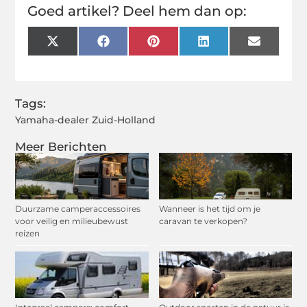
Goed artikel? Deel hem dan op:
X
Facebook
Pinterest
LinkedIn
Email
(Twitter)
Tags:
Yamaha-dealer Zuid-Holland
Meer Berichten
Duurzame camperaccessoires
Wanneer is het tijd om je
voor veilig en milieubewust
caravan te verkopen?
reizen