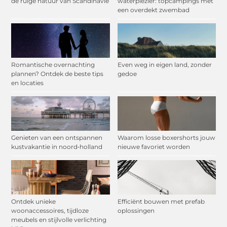
de ruige natuur van Scandinavië
waterplezier: topcampings met
een overdekt zwembad
Romantische overnachting
Even weg in eigen land, zonder
plannen? Ontdek de beste tips
gedoe
en locaties
Genieten van een ontspannen
Waarom losse boxershorts jouw
kustvakantie in noord‑holland
nieuwe favoriet worden
Ontdek unieke
Efficiënt bouwen met prefab
woonaccessoires, tijdloze
oplossingen
meubels en stijlvolle verlichting