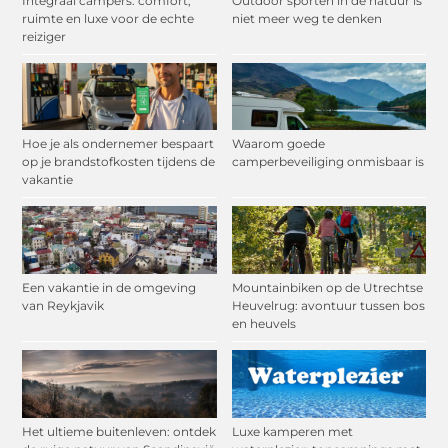
Integraal campers: comfort,
Outdoor sporten in de natuur is
ruimte en luxe voor de echte
niet meer weg te denken
reiziger
Hoe je als ondernemer bespaart
Waarom goede
op je brandstofkosten tijdens de
camperbeveiliging onmisbaar is
vakantie
Een vakantie in de omgeving
Mountainbiken op de Utrechtse
van Reykjavik
Heuvelrug: avontuur tussen bos
en heuvels
Het ultieme buitenleven: ontdek
Luxe kamperen met