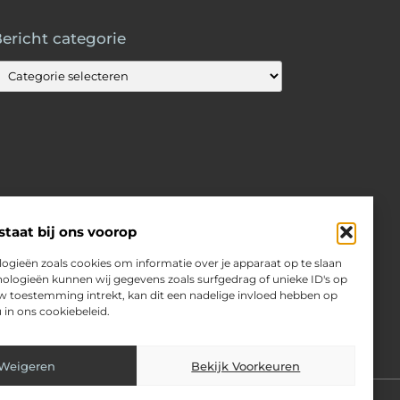
ericht categorie
staat bij ons voorop
ogieën zoals cookies om informatie over je apparaat op te slaan
ologieën kunnen wij gegevens zoals surfgedrag of unieke ID's op
uw toestemming intrekt, kan dit een nadelige invloed hebben op
 in ons cookiebeleid.
Weigeren
Bekijk Voorkeuren