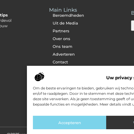
Main Links
B
tips
Beroemdheden
rdevol
Uit de Media
jouw
Partners
Over ons
Ons team
Adverteren
Contact
Cookiebeleid (EU)
Uw privacy 
Website index
Kwalitatieve
Om de beste ervaringen te bieden, gebruiken wij technol
backlinks: jouw
sleutel tot sterkere
en/of te raadplegen. Door in te stemmen met deze techn
SEO
deze site verwerken. Als je geen toestemming geeft of 
Geld verdienen met
bepaalde functies en mogelijkheden. Meer details vindt u
je website: zo zet jij
jouw site om in
inkomsten
Accepteren