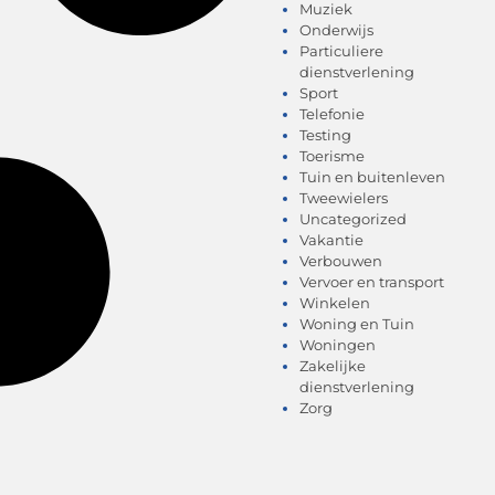
Muziek
Onderwijs
Particuliere
dienstverlening
Sport
Telefonie
Testing
Toerisme
Tuin en buitenleven
Tweewielers
Uncategorized
Vakantie
Verbouwen
Vervoer en transport
Winkelen
Woning en Tuin
Woningen
Zakelijke
dienstverlening
Zorg