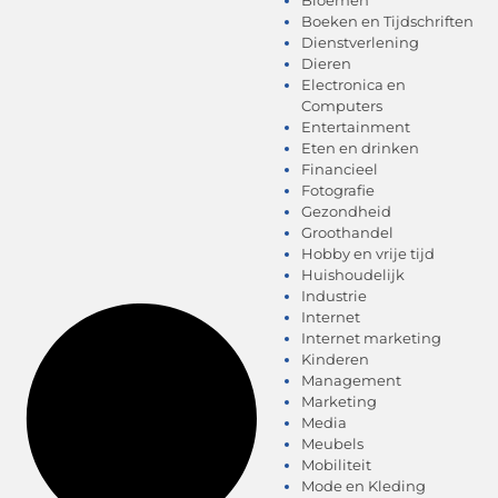
Boeken en Tijdschriften
Dienstverlening
Dieren
Electronica en
Computers
Entertainment
Eten en drinken
Financieel
Fotografie
Gezondheid
Groothandel
Hobby en vrije tijd
Huishoudelijk
Industrie
Internet
Internet marketing
Kinderen
Management
Marketing
Media
Meubels
Mobiliteit
Mode en Kleding