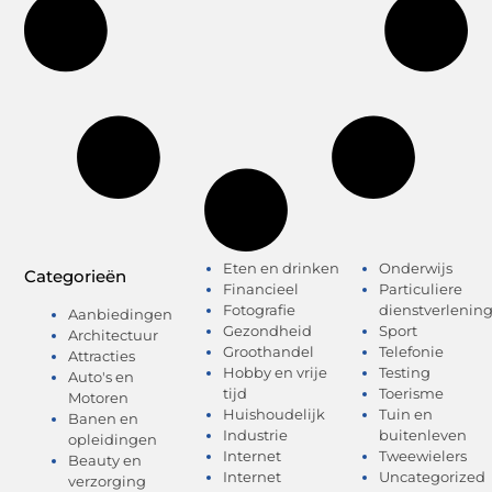
Eten en drinken
Onderwijs
Categorieën
Financieel
Particuliere
Fotografie
dienstverlenin
Aanbiedingen
Gezondheid
Sport
Architectuur
Groothandel
Telefonie
Attracties
Hobby en vrije
Testing
Auto's en
tijd
Toerisme
Motoren
Huishoudelijk
Tuin en
Banen en
Industrie
buitenleven
opleidingen
Internet
Tweewielers
Beauty en
Internet
Uncategorized
verzorging