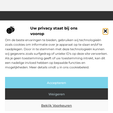
Uw privacy staat bij ons
Over Outdoor-vakantie-boeken.nl
voorop
Jouw bron voor outdoor-inspiratie en slimme vakantietips
Verken een gevarieerd aanbod aan blogs en artikelen
Om de beste ervaringen te bieden, gebruiken wij technologieën
boordevol ideeën, handige suggesties en verrassende
zoals cookies om informatie over je apparaat op te slaan en/of te
inzichten die jouw buitenvakantie nóg leuker en makkelijker
raadplegen. Door in te stemmen met deze technologieën kunnen
maken.
wij gegevens zoals surfgedrag of unieke ID's op deze site verwerken.
Als je geen toestemming geeft of uw toestemming intrekt, kan dit
een nadelige invloed hebben op bepaalde functies en
Main Links
mogelijkheden. Meer details vindt u in ons cookiebeleid.
Kwalitatieve backlinks: jouw sleutel tot sterkere SEO
Geld verdienen met je website: zo zet jij jouw site om in inkomsten
Bericht categorie
Accepteren
Weigeren
Bekijk Voorkeuren
@2025 www.outdoor-vakantie-boeken.nl. All Right Reserved.