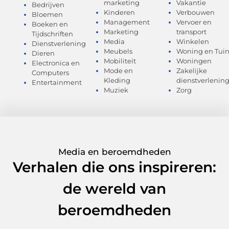
marketing
Vakantie
Bedrijven
Kinderen
Verbouwen
Bloemen
Management
Vervoer en
Boeken en
Marketing
transport
Tijdschriften
Media
Winkelen
Dienstverlening
Meubels
Woning en Tui
Dieren
Mobiliteit
Woningen
Electronica en
Mode en
Zakelijke
Computers
Kleding
dienstverlenin
Entertainment
Muziek
Zorg
Media en beroemdheden
Verhalen die ons inspireren:
de wereld van
beroemdheden