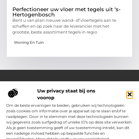
Perfectioneer uw vloer met tegels uit ‘s-
Hertogenbosch
Bent u van plan nieuwe wand- of vloertegels aan te
schaffen en op zoek naar de leverancier met het
grootste, beste assortiment tegels in regio
Woning En Tuin
Uw privacy staat bij ons
Over Outdoor-vakantie-boeken.nl
voorop
Jouw bron voor outdoor-inspiratie en slimme vakantietips
Verken een gevarieerd aanbod aan blogs en artikelen
Om de beste ervaringen te bieden, gebruiken wij technologieën
boordevol ideeën, handige suggesties en verrassende
zoals cookies om informatie over je apparaat op te slaan en/of te
inzichten die jouw buitenvakantie nóg leuker en makkelijker
raadplegen. Door in te stemmen met deze technologieën kunnen
maken.
wij gegevens zoals surfgedrag of unieke ID's op deze site verwerken.
Als je geen toestemming geeft of uw toestemming intrekt, kan dit
een nadelige invloed hebben op bepaalde functies en
Main Links
mogelijkheden. Meer details vindt u in ons cookiebeleid.