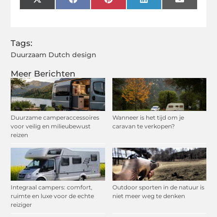
X
Facebook
Pinterest
LinkedIn
Email
(Twitter)
Tags:
Duurzaam Dutch design
Meer Berichten
Duurzame camperaccessoires
Wanneer is het tijd om je
voor veilig en milieubewust
caravan te verkopen?
reizen
Integraal campers: comfort,
Outdoor sporten in de natuur is
ruimte en luxe voor de echte
niet meer weg te denken
reiziger