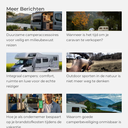
Meer Berichten
Duurzame camperaccessoires
Wanneer is het tijd om je
voor veilig en milieubewust
caravan te verkopen?
reizen
Integraal campers: comfort,
Outdoor sporten in de natuur is
ruimte en luxe voor de echte
niet meer weg te denken
reiziger
Hoe je als ondernemer bespaart
Waarom goede
op je brandstofkosten tijdens de
camperbeveiliging onmisbaar is
vakantie