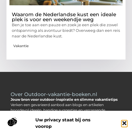
Waarom de Nederlandse kust een ideale
plek is voor een weekendje weg
Ben je toe aan een pauze en zoek je een plek die zowel
ontspanning als avontuur biedt? Overweeg dan een reis
naar de Nederlandse kust.
Vakantie
Over Outdoor-vakantie-boeken.nl
Jouw bron voor outdoor-inspiratie en slimme vakantietips
Verken een gevarieerd aanbod aan blogs en artikelen
boordevol ideeën, handige suggesties en verrassende
inzichten die jouw buitenvakantie nóg leuker en makkelijker
Uw privacy staat bij ons
maken.
voorop